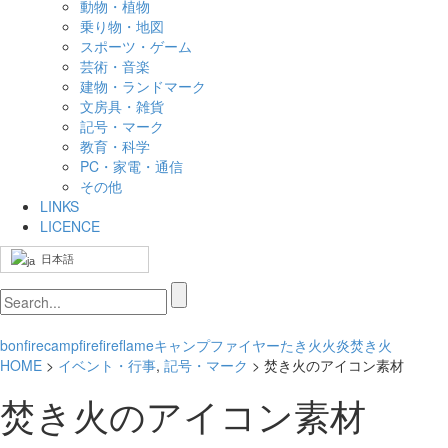
動物・植物
乗り物・地図
スポーツ・ゲーム
芸術・音楽
建物・ランドマーク
文房具・雑貨
記号・マーク
教育・科学
PC・家電・通信
その他
LINKS
LICENCE
日本語
bonfire
campfire
fire
flame
キャンプファイヤー
たき火
火
炎
焚き火
HOME
>
イベント・行事
,
記号・マーク
> 焚き火のアイコン素材
焚き火のアイコン素材