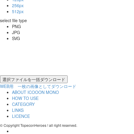
256px
512px
select file type
PNG
JPG
SVG
WEB用 一枚の画像としてダウンロード
ABOUT ICOOON MONO
HOW TO USE
CATEGORY
LINKS
LICENCE
© Copyright TopeconHeroes ! all right reserved.