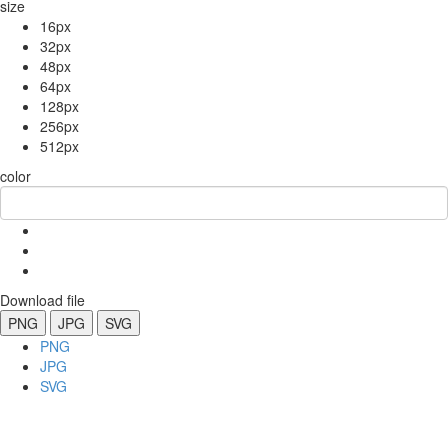
size
16px
32px
48px
64px
128px
256px
512px
color
Download file
PNG
JPG
SVG
PNG
JPG
SVG