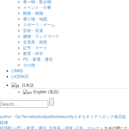
食べ物・飲み物
イベント・行事
動物・植物
乗り物・地図
スポーツ・ゲーム
芸術・音楽
建物・ランドマーク
文房具・雑貨
記号・マーク
教育・科学
PC・家電・通信
その他
LINKS
LICENCE
日本語
English
(
英語
)
author : Da-Yama
key
lock
padlock
security
カギ
セキリティ
ロック
南京錠
錠
鍵
HOME
>
PC・家電・通信
,
文房具・雑貨
,
記号・マーク
> カギの閉じた