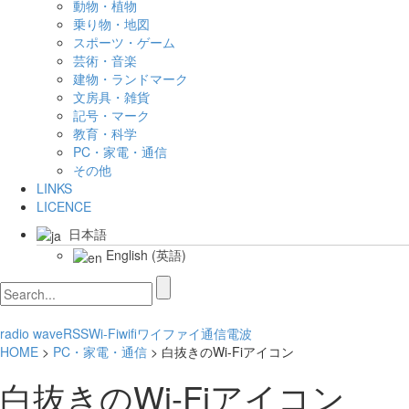
動物・植物
乗り物・地図
スポーツ・ゲーム
芸術・音楽
建物・ランドマーク
文房具・雑貨
記号・マーク
教育・科学
PC・家電・通信
その他
LINKS
LICENCE
日本語
English
(
英語
)
radio wave
RSS
Wi-Fi
wifi
ワイファイ
通信
電波
HOME
>
PC・家電・通信
> 白抜きのWi-Fiアイコン
白抜きのWi-Fiアイコン