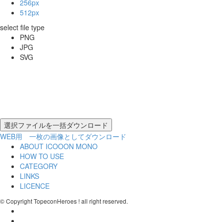
256px
512px
select file type
PNG
JPG
SVG
WEB用 一枚の画像としてダウンロード
ABOUT ICOOON MONO
HOW TO USE
CATEGORY
LINKS
LICENCE
© Copyright TopeconHeroes ! all right reserved.