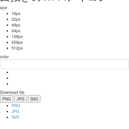
size
16px
32px
48px
64px
128px
256px
512px
color
Download file
PNG
JPG
SVG
PNG
JPG
SVG