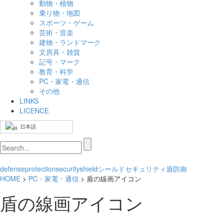
動物・植物
乗り物・地図
スポーツ・ゲーム
芸術・音楽
建物・ランドマーク
文房具・雑貨
記号・マーク
教育・科学
PC・家電・通信
その他
LINKS
LICENCE
日本語
defense
protection
security
shield
シールド
セキュリティ
盾
防御
HOME
>
PC・家電・通信
> 盾の線画アイコン
盾の線画アイコン