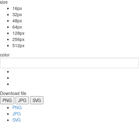
size
16px
32px
48px
64px
128px
256px
512px
color
Download file
PNG
JPG
SVG
PNG
JPG
SVG