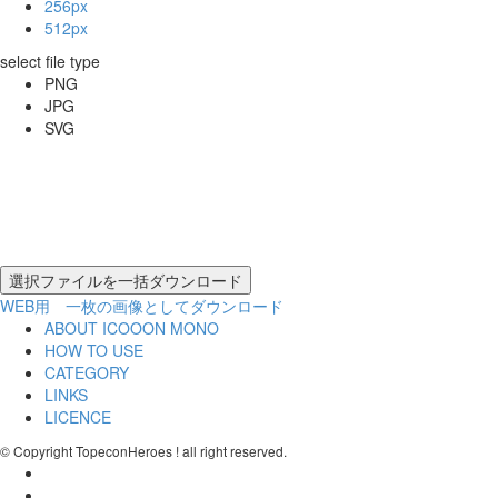
256px
512px
select file type
PNG
JPG
SVG
WEB用 一枚の画像としてダウンロード
ABOUT ICOOON MONO
HOW TO USE
CATEGORY
LINKS
LICENCE
© Copyright TopeconHeroes ! all right reserved.