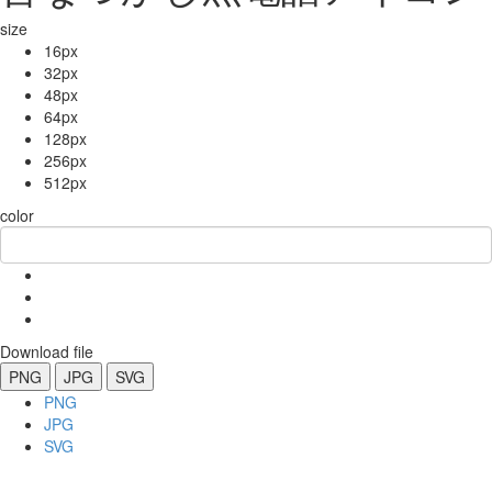
size
16px
32px
48px
64px
128px
256px
512px
color
Download file
PNG
JPG
SVG
PNG
JPG
SVG