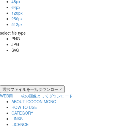
48px
64px
128px
256px
512px
select file type
PNG
JPG
SVG
WEB用 一枚の画像としてダウンロード
ABOUT ICOOON MONO
HOW TO USE
CATEGORY
LINKS
LICENCE