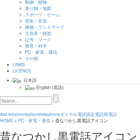
動物・植物
乗り物・地図
スポーツ・ゲーム
芸術・音楽
建物・ランドマーク
文房具・雑貨
記号・マーク
教育・科学
PC・家電・通信
その他
LINKS
LICENCE
日本語
English
(
英語
)
dial telephone
phone
telephone
ダイヤル電話
固定電話
黒電話
HOME
>
PC・家電・通信
> 昔なつかし黒電話アイコン
昔なつかし黒電話アイコン