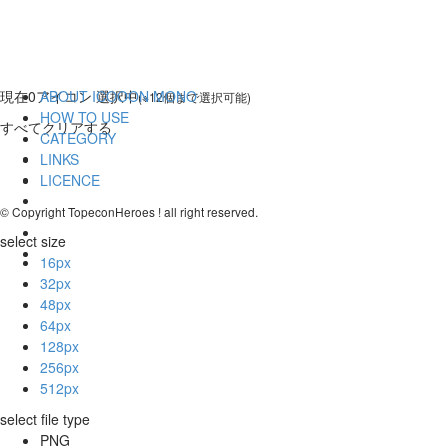
現在
0
アイコン 選択中
ABOUT ICOOON MONO
(※12個まで選択可能)
HOW TO USE
すべてクリアする
CATEGORY
LINKS
LICENCE
© Copyright TopeconHeroes ! all right reserved.
select size
16px
32px
48px
64px
128px
256px
512px
select file type
PNG