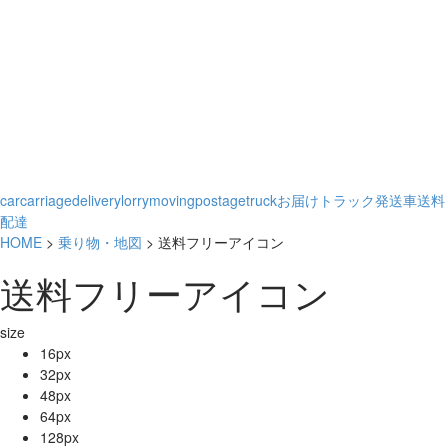
car
carriage
delivery
lorry
moving
postage
truck
お届け
トラック
発送
車
送料
配達
HOME
>
乗り物・地図
> 送料フリーアイコン
送料フリーアイコン
size
16px
32px
48px
64px
128px