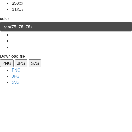
256px
512px
color
Download file
PNG
JPG
SVG
PNG
JPG
SVG