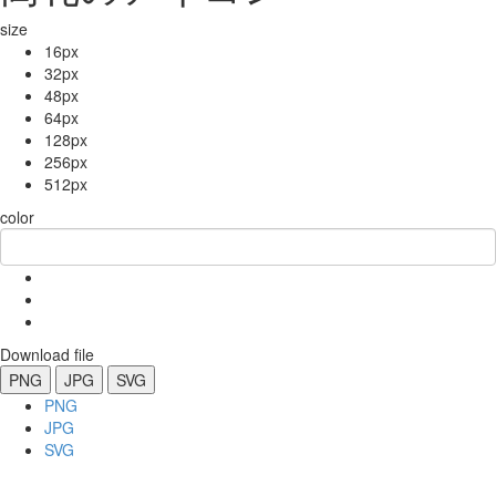
size
16px
32px
48px
64px
128px
256px
512px
color
Download file
PNG
JPG
SVG
PNG
JPG
SVG