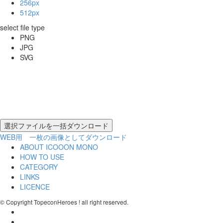
256px
512px
select file type
PNG
JPG
SVG
WEB用 一枚の画像としてダウンロード
ABOUT ICOOON MONO
HOW TO USE
CATEGORY
LINKS
LICENCE
© Copyright TopeconHeroes ! all right reserved.