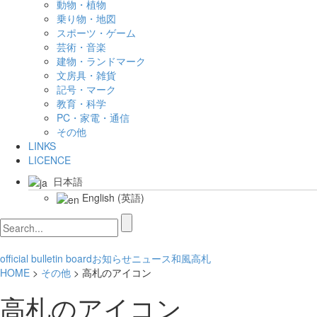
動物・植物
乗り物・地図
スポーツ・ゲーム
芸術・音楽
建物・ランドマーク
文房具・雑貨
記号・マーク
教育・科学
PC・家電・通信
その他
LINKS
LICENCE
日本語
English
(
英語
)
official bulletin board
お知らせ
ニュース
和風
高札
HOME
>
その他
> 高札のアイコン
高札のアイコン