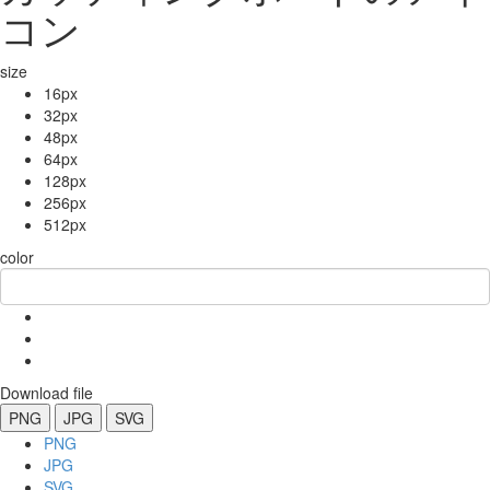
コン
size
16px
32px
48px
64px
128px
256px
512px
color
Download file
PNG
JPG
SVG
PNG
JPG
SVG