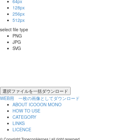
64px
128px
256px
512px
select file type
PNG
JPG
SVG
WEB用 一枚の画像としてダウンロード
ABOUT ICOOON MONO
HOW TO USE
CATEGORY
LINKS
LICENCE
© Copyright TopeconHeroes ! all right reserved.