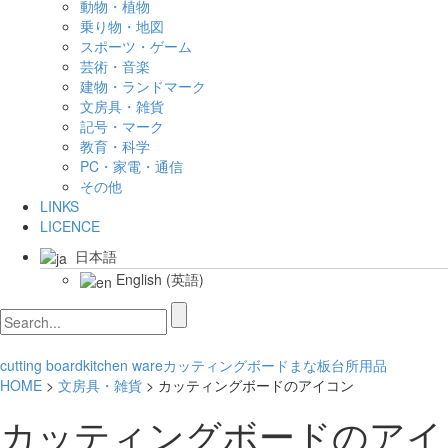
動物・植物
乗り物・地図
スポーツ・ゲーム
芸術・音楽
建物・ランドマーク
文房具・雑貨
記号・マーク
教育・科学
PC・家電・通信
その他
LINKS
LICENCE
日本語
English
(
英語
)
cutting board
kitchen ware
カッティングボード
まな板
台所用品
HOME
>
文房具・雑貨
> カッティングボードのアイコン
カッティングボードのアイ