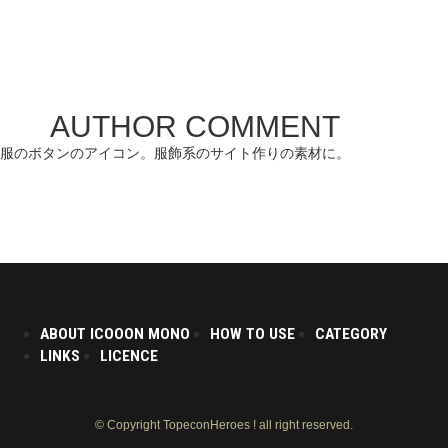
AUTHOR COMMENT
服のボタンのアイコン。服飾系のサイト作りの素材に。
ABOUT ICOOON MONO
HOW TO USE
CATEGORY
LINKS
LICENCE
© Copyright TopeconHeroes ! all right reserved.