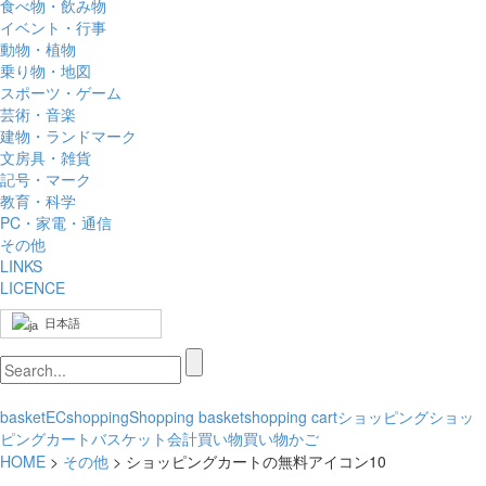
食べ物・飲み物
イベント・行事
動物・植物
乗り物・地図
スポーツ・ゲーム
芸術・音楽
建物・ランドマーク
文房具・雑貨
記号・マーク
教育・科学
PC・家電・通信
その他
LINKS
LICENCE
日本語
basket
EC
shopping
Shopping basket
shopping cart
ショッピング
ショッ
ピングカート
バスケット
会計
買い物
買い物かご
HOME
>
その他
> ショッピングカートの無料アイコン10