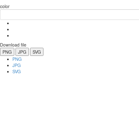
color
Download file
PNG
JPG
SVG
PNG
JPG
SVG