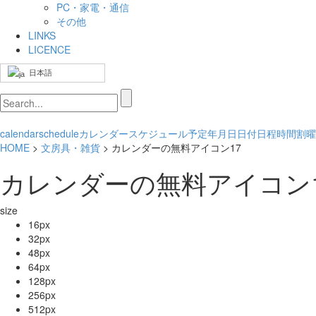
PC・家電・通信
その他
LINKS
LICENCE
日本語
calendar
schedule
カレンダー
スケジュール
予定
年月日
日付
日程
時間割
曜
HOME
>
文房具・雑貨
> カレンダーの無料アイコン17
カレンダーの無料アイコン1
size
16px
32px
48px
64px
128px
256px
512px