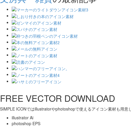
FREE VECTOR DOWNLOAD
SIMPLE ICONではillustratorやphotoshopで使えるアイコン素材も
illustrator Ai
photoshop EPS