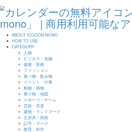
ABOUT ICOOON MONO
HOW TO USE
CATEGORY
人物
ビジネス・金融
健康・医療
ファッション
食べ物・飲み物
イベント・行事
動物・植物
乗り物・地図
スポーツ・ゲーム
芸術・音楽
建物・ランドマーク
文房具・雑貨
記号・マーク
教育・科学