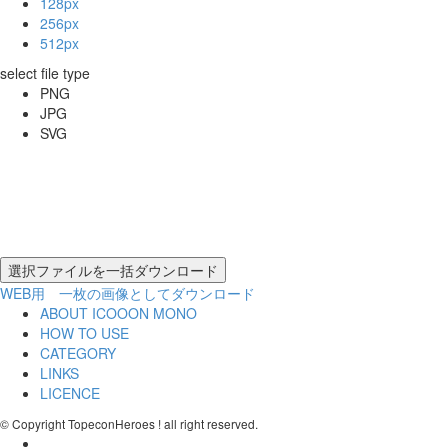
128px
256px
512px
select file type
PNG
JPG
SVG
WEB用 一枚の画像としてダウンロード
ABOUT ICOOON MONO
HOW TO USE
CATEGORY
LINKS
LICENCE
© Copyright TopeconHeroes ! all right reserved.