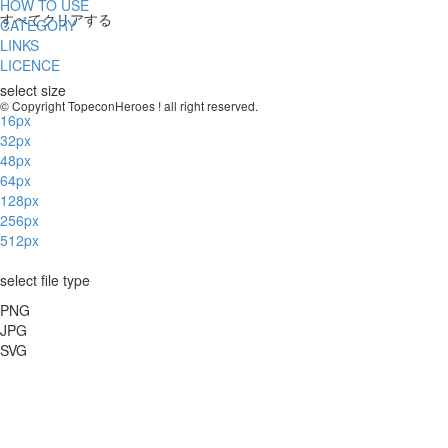
HOW TO USE
すべてクリアする
CATEGORY
LINKS
LICENCE
select size
© Copyright TopeconHeroes ! all right reserved.
16px
32px
48px
64px
128px
256px
512px
select file type
PNG
JPG
SVG