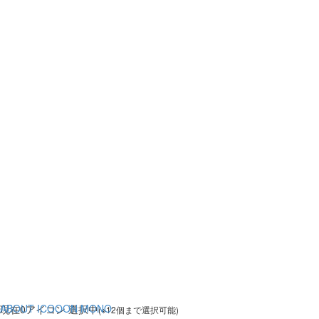
ABOUT ICOOON MONO
現在
0
アイコン 選択中
(※12個まで選択可能)