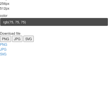
256px
512px
color
Download file
PNG
JPG
SVG
PNG
JPG
SVG