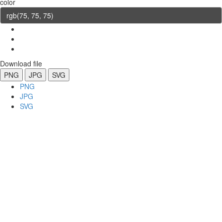
color
Download file
PNG
JPG
SVG
PNG
JPG
SVG