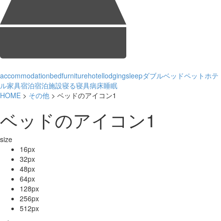
accommodation
bed
furniture
hotel
lodging
sleep
ダブルベッド
ペット
ホテ
ル
家具
宿泊
宿泊施設
寝る
寝具
病床
睡眠
HOME
>
その他
> ベッドのアイコン1
ベッドのアイコン1
size
16px
32px
48px
64px
128px
256px
512px