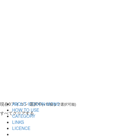
現在
0
アイコン 選択中
ABOUT ICOOON MONO
(※12個まで選択可能)
HOW TO USE
すべてクリアする
CATEGORY
LINKS
LICENCE