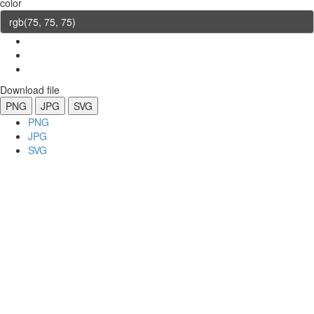
color
Download file
PNG
JPG
SVG
PNG
JPG
SVG