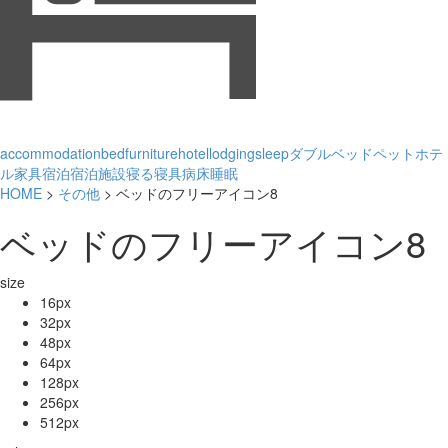
accommodation
bed
furniture
hotel
lodging
sleep
ダブルベッド
ペット
ホテ
ル
家具
宿泊
宿泊施設
寝る
寝具
病床
睡眠
HOME
>
その他
> ベッドのフリーアイコン8
ベッドのフリーアイコン8
size
16px
32px
48px
64px
128px
256px
512px