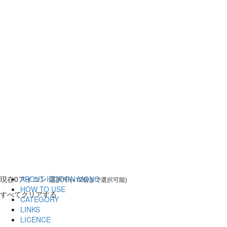
現在
0
アイコン 選択中
ABOUT ICOOON MONO
(※12個まで選択可能)
HOW TO USE
すべてクリアする
CATEGORY
LINKS
LICENCE