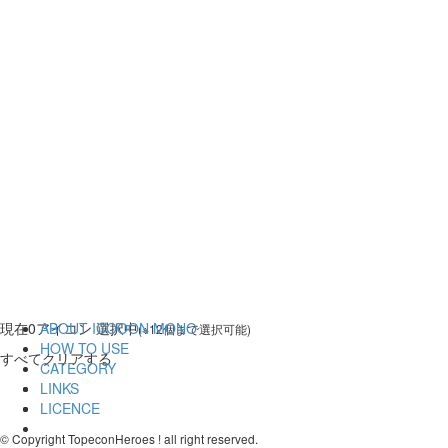
現在
0
アイコン 選択中
ABOUT ICOOON MONO
(※12個まで選択可能)
HOW TO USE
すべてクリアする
CATEGORY
LINKS
LICENCE
© Copyright TopeconHeroes ! all right reserved.