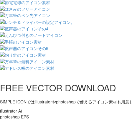
FREE VECTOR DOWNLOAD
SIMPLE ICONではillustratorやphotoshopで使えるアイコン素材も
illustrator Ai
photoshop EPS