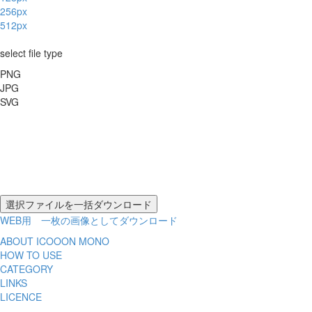
256px
512px
select file type
PNG
JPG
SVG
WEB用 一枚の画像としてダウンロード
ABOUT ICOOON MONO
HOW TO USE
CATEGORY
LINKS
LICENCE