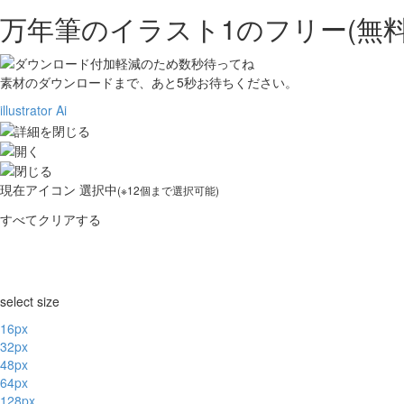
万年筆のイラスト1の
フリー(無
素材のダウンロードまで、あと
5
秒お待ちください。
illustrator Ai
現在
アイコン 選択中
(※12個まで選択可能)
すべてクリアする
select size
16px
32px
48px
64px
128px