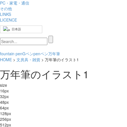
PC・家電・通信
その他
LINKS
LICENCE
日本語
fountain pen
Gペン
pen
ペン
万年筆
HOME
>
文房具・雑貨
> 万年筆のイラスト1
万年筆のイラスト1
size
16px
32px
48px
64px
128px
256px
512px