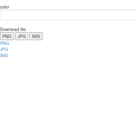
color
Download file
PNG
JPG
SVG
PNG
JPG
SVG