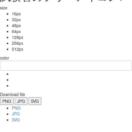
size
16px
32px
48px
64px
128px
256px
512px
color
Download file
PNG
JPG
SVG
PNG
JPG
SVG