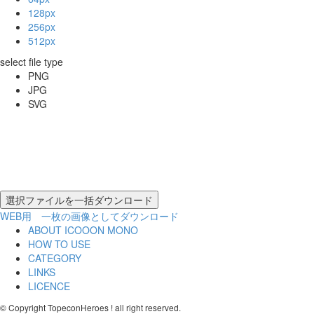
128px
256px
512px
select file type
PNG
JPG
SVG
WEB用 一枚の画像としてダウンロード
ABOUT ICOOON MONO
HOW TO USE
CATEGORY
LINKS
LICENCE
© Copyright TopeconHeroes ! all right reserved.