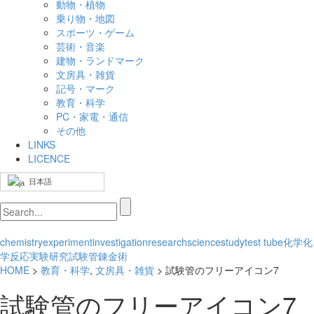
動物・植物
乗り物・地図
スポーツ・ゲーム
芸術・音楽
建物・ランドマーク
文房具・雑貨
記号・マーク
教育・科学
PC・家電・通信
その他
LINKS
LICENCE
日本語
chemistry
experiment
investigation
research
science
study
test tube
化学
化
学反応
実験
研究
試験管
錬金術
HOME
>
教育・科学
,
文房具・雑貨
> 試験管のフリーアイコン7
試験管のフリーアイコン7