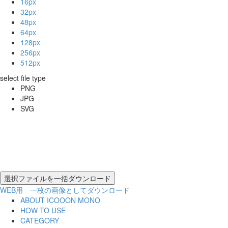
16px
32px
48px
64px
128px
256px
512px
select file type
PNG
JPG
SVG
WEB用 一枚の画像としてダウンロード
ABOUT ICOOON MONO
HOW TO USE
CATEGORY