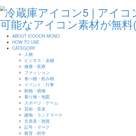
ABOUT ICOOON MONO
HOW TO USE
CATEGORY
人物
ビジネス・金融
健康・医療
ファッション
食べ物・飲み物
イベント・行事
動物・植物
乗り物・地図
スポーツ・ゲーム
芸術・音楽
建物・ランドマーク
文房具・雑貨
記号・マーク
教育・科学