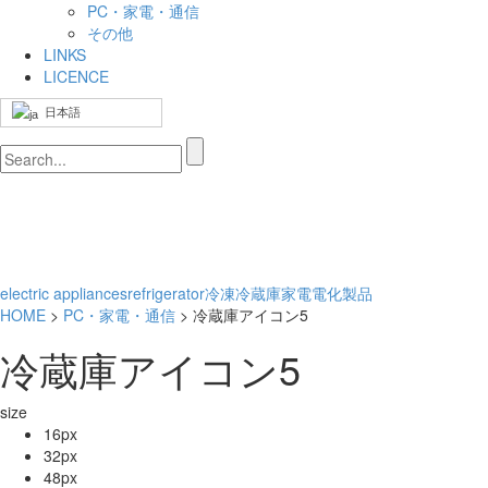
PC・家電・通信
その他
LINKS
LICENCE
日本語
electric appliances
refrigerator
冷凍
冷蔵庫
家電
電化製品
HOME
>
PC・家電・通信
> 冷蔵庫アイコン5
冷蔵庫アイコン5
size
16px
32px
48px