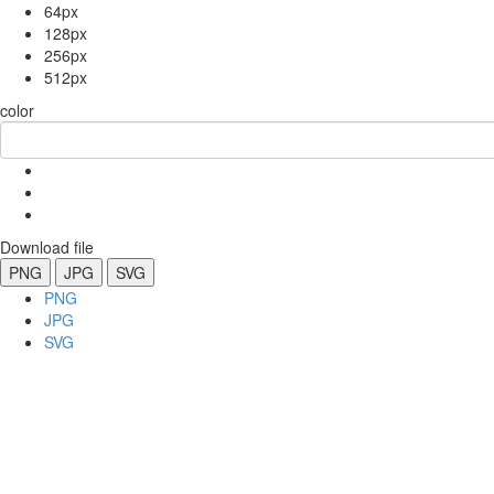
64px
128px
256px
512px
color
Download file
PNG
JPG
SVG
PNG
JPG
SVG