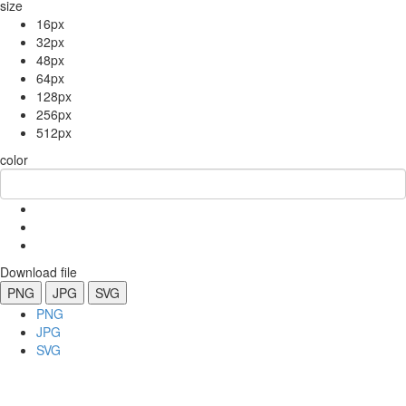
size
16px
32px
48px
64px
128px
256px
512px
color
Download file
PNG
JPG
SVG
PNG
JPG
SVG