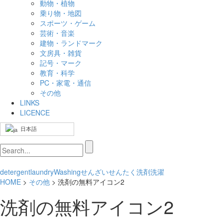
動物・植物
乗り物・地図
スポーツ・ゲーム
芸術・音楽
建物・ランドマーク
文房具・雑貨
記号・マーク
教育・科学
PC・家電・通信
その他
LINKS
LICENCE
日本語
detergent
laundry
Washing
せんざい
せんたく
洗剤
洗濯
HOME
>
その他
> 洗剤の無料アイコン2
洗剤の無料アイコン2