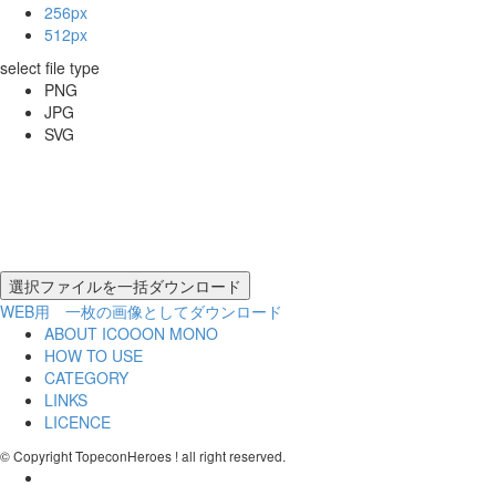
256px
512px
select file type
PNG
JPG
SVG
WEB用 一枚の画像としてダウンロード
ABOUT ICOOON MONO
HOW TO USE
CATEGORY
LINKS
LICENCE
© Copyright TopeconHeroes ! all right reserved.