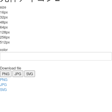
size
16px
32px
48px
64px
128px
256px
512px
color
Download file
PNG
JPG
SVG
PNG
JPG
SVG