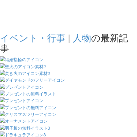
イベント・行事
|
人物
の最新記
事