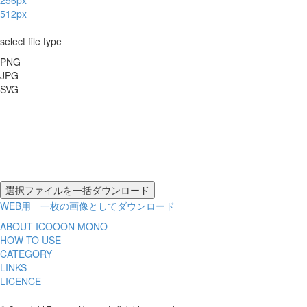
256px
512px
select file type
PNG
JPG
SVG
WEB用 一枚の画像としてダウンロード
ABOUT ICOOON MONO
HOW TO USE
CATEGORY
LINKS
LICENCE