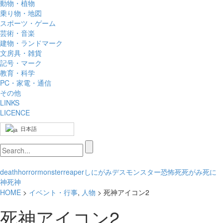
動物・植物
乗り物・地図
スポーツ・ゲーム
芸術・音楽
建物・ランドマーク
文房具・雑貨
記号・マーク
教育・科学
PC・家電・通信
その他
LINKS
LICENCE
日本語
death
horror
monster
reaper
しにがみ
デス
モンスター
恐怖
死
死がみ
死に
神
死神
HOME
>
イベント・行事
,
人物
> 死神アイコン2
死神アイコン2