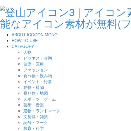
ABOUT ICOOON MONO
HOW TO USE
CATEGORY
人物
ビジネス・金融
健康・医療
ファッション
食べ物・飲み物
イベント・行事
動物・植物
乗り物・地図
スポーツ・ゲーム
芸術・音楽
建物・ランドマーク
文房具・雑貨
記号・マーク
教育・科学