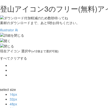
登山アイコン3の
フリー(無料)
素材のダウンロードまで、あと
5
秒お待ちください。
illustrator Ai
現在
アイコン 選択中
(※12個まで選択可能)
すべてクリアする
select size
16px
32px
48px