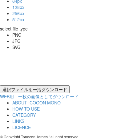
64px
128px
256px
512px
select file type
PNG
JPG
SVG
WEB用 一枚の画像としてダウンロード
ABOUT ICOOON MONO
HOW TO USE
CATEGORY
LINKS
LICENCE
© Copyright TopeconHeroes ! all right reserved.