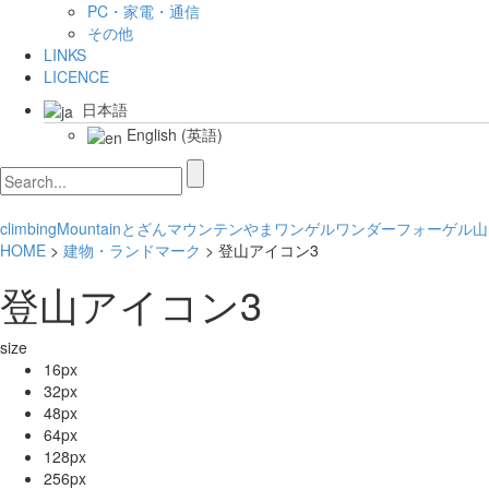
PC・家電・通信
その他
LINKS
LICENCE
日本語
English
(
英語
)
climbing
Mountain
とざん
マウンテン
やま
ワンゲル
ワンダーフォーゲル
山
HOME
>
建物・ランドマーク
> 登山アイコン3
登山アイコン3
size
16px
32px
48px
64px
128px
256px