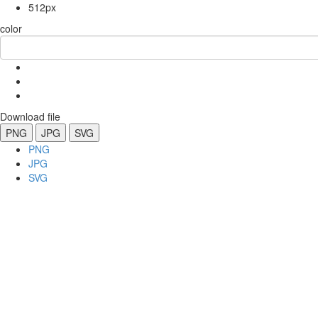
512px
color
Download file
PNG
JPG
SVG
PNG
JPG
SVG