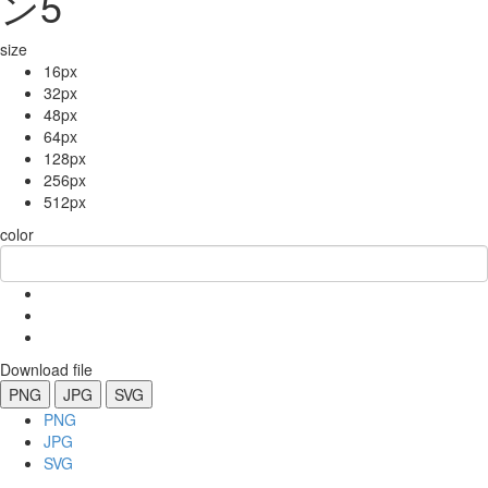
ン5
size
16px
32px
48px
64px
128px
256px
512px
color
Download file
PNG
JPG
SVG
PNG
JPG
SVG