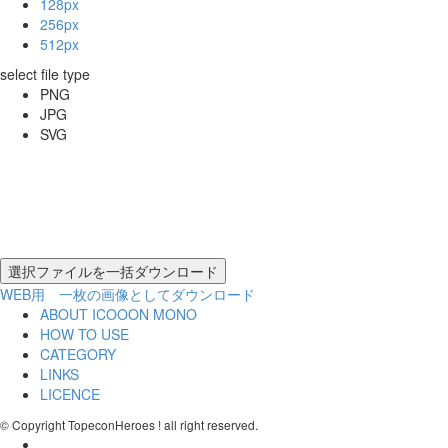
128px
256px
512px
select file type
PNG
JPG
SVG
WEB用 一枚の画像としてダウンロード
ABOUT ICOOON MONO
HOW TO USE
CATEGORY
LINKS
LICENCE
© Copyright TopeconHeroes ! all right reserved.