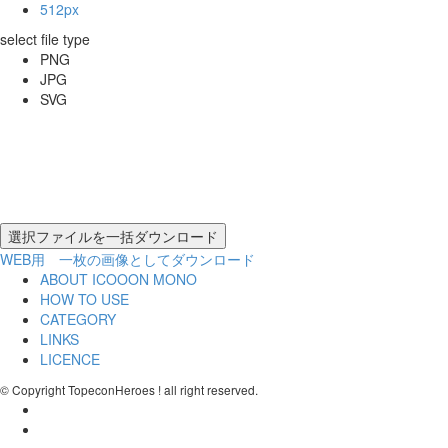
512px
select file type
PNG
JPG
SVG
WEB用 一枚の画像としてダウンロード
ABOUT ICOOON MONO
HOW TO USE
CATEGORY
LINKS
LICENCE
© Copyright TopeconHeroes ! all right reserved.