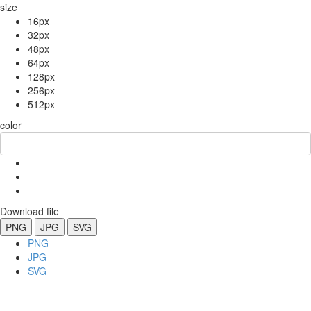
size
16px
32px
48px
64px
128px
256px
512px
color
Download file
PNG
JPG
SVG
PNG
JPG
SVG