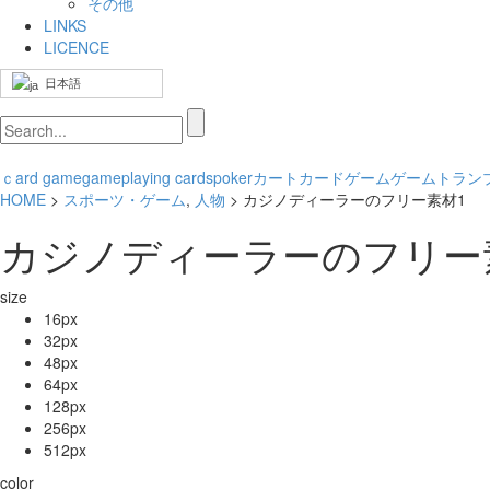
その他
LINKS
LICENCE
日本語
ｃard game
game
playing cards
poker
カート
カードゲーム
ゲーム
トラン
HOME
>
スポーツ・ゲーム
,
人物
> カジノディーラーのフリー素材1
カジノディーラーのフリー
size
16px
32px
48px
64px
128px
256px
512px
color