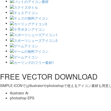
FREE VECTOR DOWNLOAD
SIMPLE ICONではillustratorやphotoshopで使えるアイコン素材も
illustrator Ai
photoshop EPS