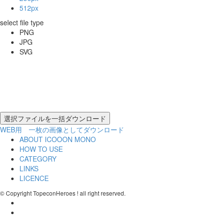
512px
select file type
PNG
JPG
SVG
WEB用 一枚の画像としてダウンロード
ABOUT ICOOON MONO
HOW TO USE
CATEGORY
LINKS
LICENCE
© Copyright TopeconHeroes ! all right reserved.