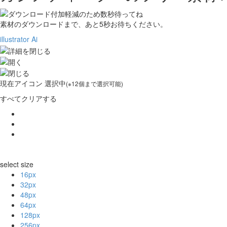
素材のダウンロードまで、あと
5
秒お待ちください。
illustrator Ai
現在
アイコン 選択中
(※12個まで選択可能)
すべてクリアする
select size
16px
32px
48px
64px
128px
256px