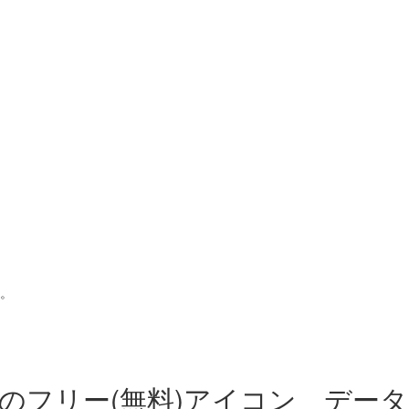
。
の
フリー(無料)アイコン デー