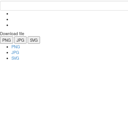
Download file
PNG
JPG
SVG
PNG
JPG
SVG