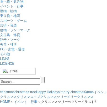
食べ物・飲み物
イベント・行事
動物・植物
乗り物・地図
スポーツ・ゲーム
芸術・音楽
建物・ランドマーク
文房具・雑貨
記号・マーク
教育・科学
PC・家電・通信
その他
LINKS
LICENCE
日本語
christmas
christmas tree
Happy Holidays!
merry christmas
Xmas
イベント
クリスマス
クリスマスイブ
クリスマスツリー
メリークリスマス
HOME
>
イベント・行事
> クリスマスツリーのフリーイラスト6