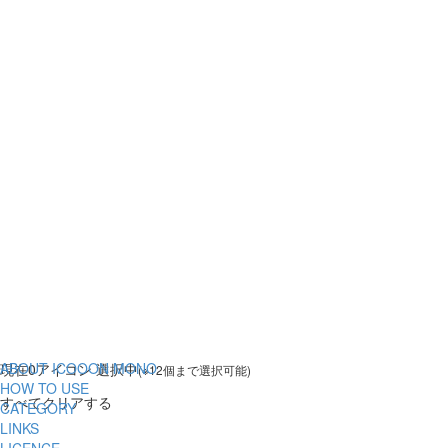
ABOUT ICOOON MONO
現在
0
アイコン 選択中
(※12個まで選択可能)
HOW TO USE
すべてクリアする
CATEGORY
LINKS