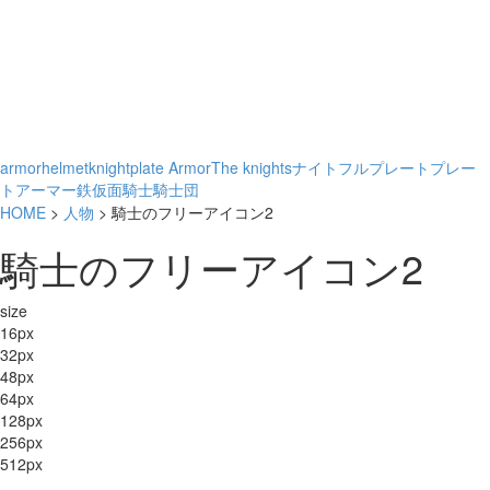
armor
helmet
knight
plate Armor
The knights
ナイト
フルプレート
プレー
トアーマー
鉄仮面
騎士
騎士団
HOME
>
人物
> 騎士のフリーアイコン2
騎士のフリーアイコン2
size
16px
32px
48px
64px
128px
256px
512px