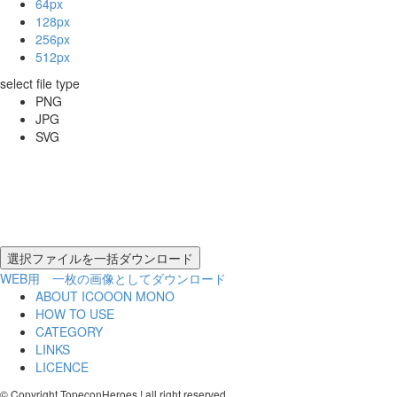
64px
128px
256px
512px
select file type
PNG
JPG
SVG
WEB用 一枚の画像としてダウンロード
ABOUT ICOOON MONO
HOW TO USE
CATEGORY
LINKS
LICENCE
© Copyright TopeconHeroes ! all right reserved.