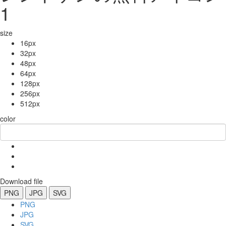
1
size
16px
32px
48px
64px
128px
256px
512px
color
Download file
PNG
JPG
SVG
PNG
JPG
SVG