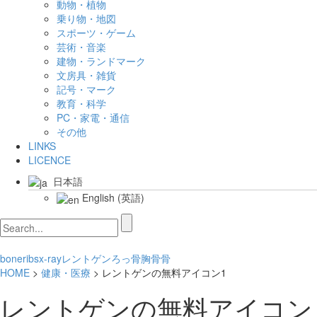
動物・植物
乗り物・地図
スポーツ・ゲーム
芸術・音楽
建物・ランドマーク
文房具・雑貨
記号・マーク
教育・科学
PC・家電・通信
その他
LINKS
LICENCE
日本語
English
(
英語
)
bone
ribs
x-ray
レントゲン
ろっ骨
胸骨
骨
HOME
>
健康・医療
> レントゲンの無料アイコン1
レントゲンの無料アイコン