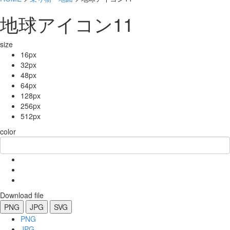
地球アイコン11
size
16px
32px
48px
64px
128px
256px
512px
color
Download file
PNG
JPG
SVG
PNG
JPG