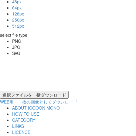
48px
64px
128px
256px
512px
select file type
PNG
JPG
SVG
WEB用 一枚の画像としてダウンロード
ABOUT ICOOON MONO
HOW TO USE
CATEGORY
LINKS
LICENCE