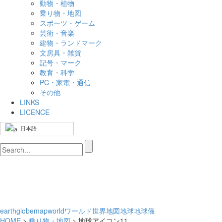
動物・植物
乗り物・地図
スポーツ・ゲーム
芸術・音楽
建物・ランドマーク
文房具・雑貨
記号・マーク
教育・科学
PC・家電・通信
その他
LINKS
LICENCE
日本語
earth
globe
map
world
ワールド
世界
地図
地球
地球儀
HOME
>
乗り物・地図
> 地球アイコン11