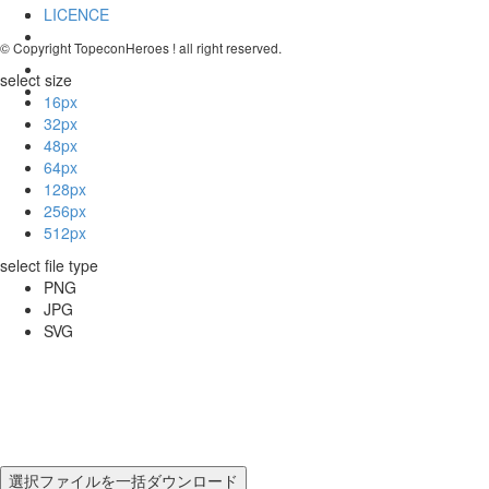
LICENCE
© Copyright TopeconHeroes ! all right reserved.
select size
16px
32px
48px
64px
128px
256px
512px
select file type
PNG
JPG
SVG