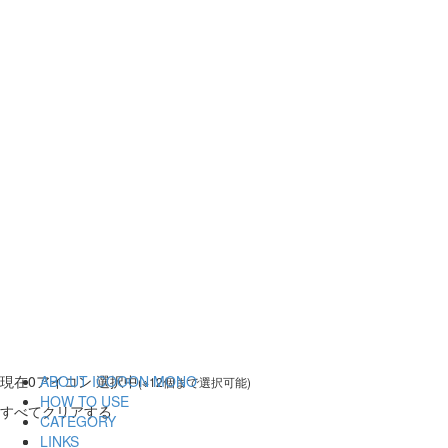
現在
0
アイコン 選択中
ABOUT ICOOON MONO
(※12個まで選択可能)
HOW TO USE
すべてクリアする
CATEGORY
LINKS