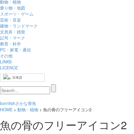
動物・植物
乗り物・地図
スポーツ・ゲーム
芸術・音楽
建物・ランドマーク
文房具・雑貨
記号・マーク
教育・科学
PC・家電・通信
その他
LINKS
LICENCE
日本語
born
fish
さかな
骨
魚
HOME
>
動物・植物
> 魚の骨のフリーアイコン2
魚の骨のフリーアイコン2