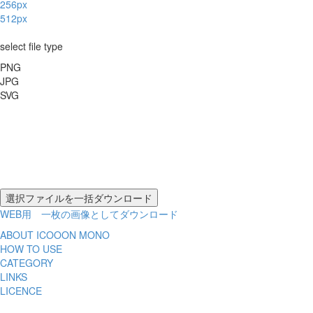
256px
512px
select file type
PNG
JPG
SVG
WEB用 一枚の画像としてダウンロード
ABOUT ICOOON MONO
HOW TO USE
CATEGORY
LINKS
LICENCE