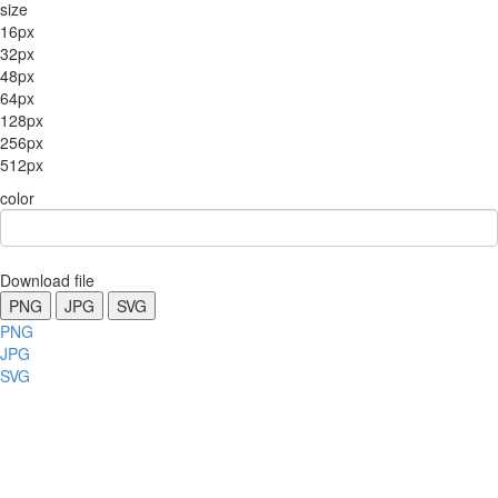
size
16px
32px
48px
64px
128px
256px
512px
color
Download file
PNG
JPG
SVG
PNG
JPG
SVG