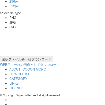
256px
512px
select file type
PNG
JPG
SVG
WEB用 一枚の画像としてダウンロード
ABOUT ICOOON MONO
HOW TO USE
CATEGORY
LINKS
LICENCE
© Copyright TopeconHeroes ! all right reserved.