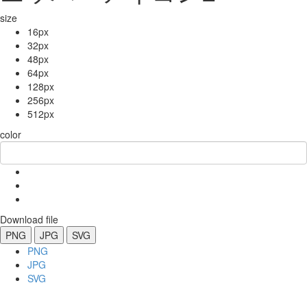
size
16px
32px
48px
64px
128px
256px
512px
color
Download file
PNG
JPG
SVG
PNG
JPG
SVG