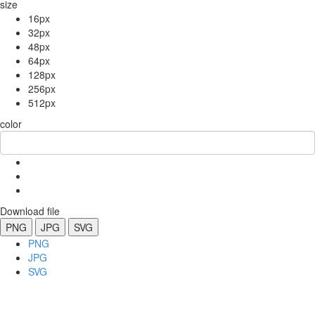
size
16px
32px
48px
64px
128px
256px
512px
color
Download file
PNG
JPG
SVG
PNG
JPG
SVG