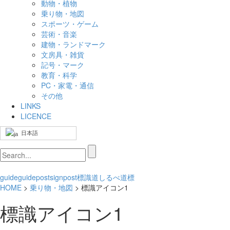
動物・植物
乗り物・地図
スポーツ・ゲーム
芸術・音楽
建物・ランドマーク
文房具・雑貨
記号・マーク
教育・科学
PC・家電・通信
その他
LINKS
LICENCE
日本語
guide
guidepost
signpost
標識
道しるべ
道標
HOME
>
乗り物・地図
> 標識アイコン1
標識アイコン1