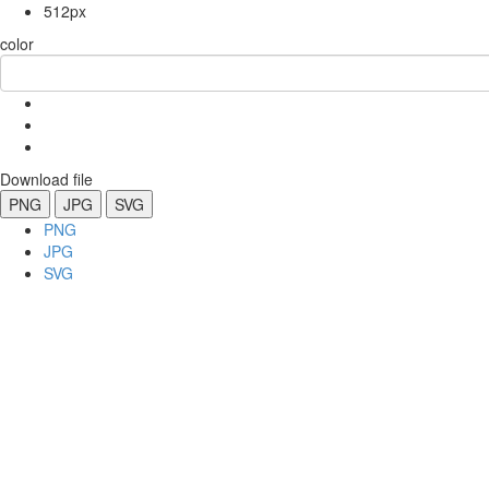
512px
color
Download file
PNG
JPG
SVG
PNG
JPG
SVG