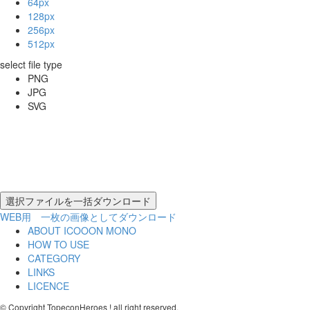
64px
128px
256px
512px
select file type
PNG
JPG
SVG
WEB用 一枚の画像としてダウンロード
ABOUT ICOOON MONO
HOW TO USE
CATEGORY
LINKS
LICENCE
© Copyright TopeconHeroes ! all right reserved.