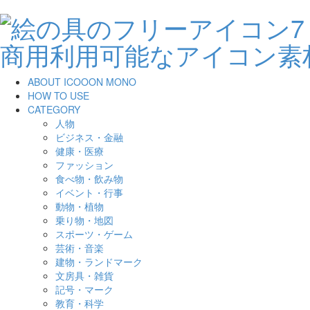
ABOUT ICOOON MONO
HOW TO USE
CATEGORY
人物
ビジネス・金融
健康・医療
ファッション
食べ物・飲み物
イベント・行事
動物・植物
乗り物・地図
スポーツ・ゲーム
芸術・音楽
建物・ランドマーク
文房具・雑貨
記号・マーク
教育・科学