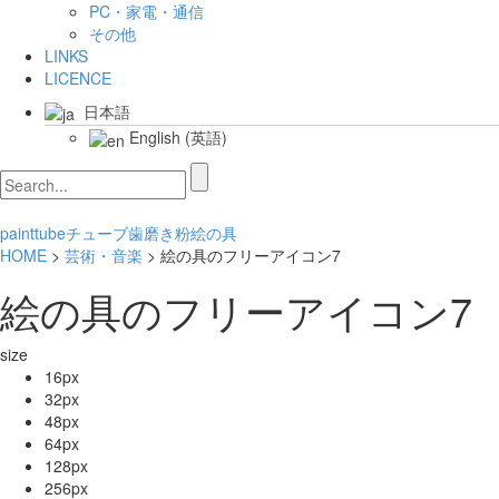
PC・家電・通信
その他
LINKS
LICENCE
日本語
English
(
英語
)
paint
tube
チューブ
歯磨き粉
絵の具
HOME
>
芸術・音楽
> 絵の具のフリーアイコン7
絵の具のフリーアイコン7
size
16px
32px
48px
64px
128px
256px