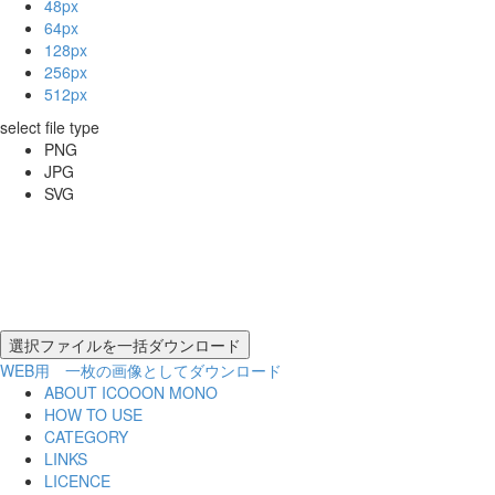
48px
64px
128px
256px
512px
select file type
PNG
JPG
SVG
WEB用 一枚の画像としてダウンロード
ABOUT ICOOON MONO
HOW TO USE
CATEGORY
LINKS
LICENCE