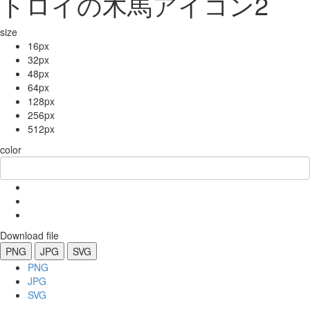
トロイの木馬アイコン2
size
16px
32px
48px
64px
128px
256px
512px
color
Download file
PNG
JPG
SVG
PNG
JPG
SVG