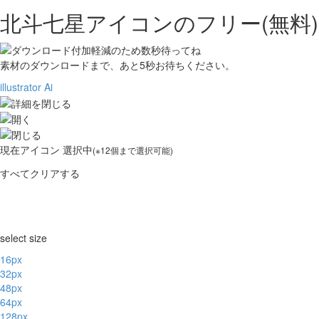
北斗七星アイコンの
フリー(無料
素材のダウンロードまで、あと
5
秒お待ちください。
illustrator Ai
現在
アイコン 選択中
(※12個まで選択可能)
すべてクリアする
select size
16px
32px
48px
64px
128px