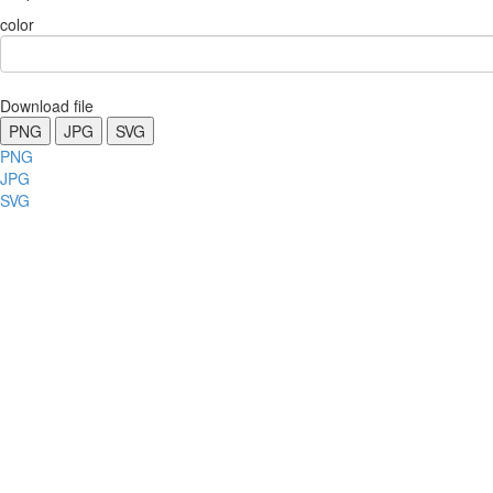
color
Download file
PNG
JPG
SVG
PNG
JPG
SVG