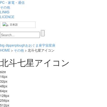
PC・家電・通信
その他
LINKS
LICENCE
日本語
big dipper
plough
おおぐま座
宇宙
星座
HOME
>
その他
> 北斗七星アイコン
北斗七星アイコン
size
16px
32px
48px
64px
128px
256px
512px