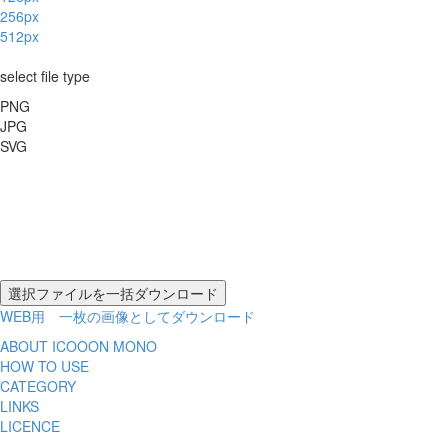
256px
512px
select file type
PNG
JPG
SVG
WEB用 一枚の画像としてダウンロード
ABOUT ICOOON MONO
HOW TO USE
CATEGORY
LINKS
LICENCE