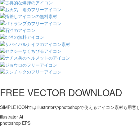
FREE VECTOR DOWNLOAD
SIMPLE ICONではillustratorやphotoshopで使えるアイコン素材も
illustrator Ai
photoshop EPS