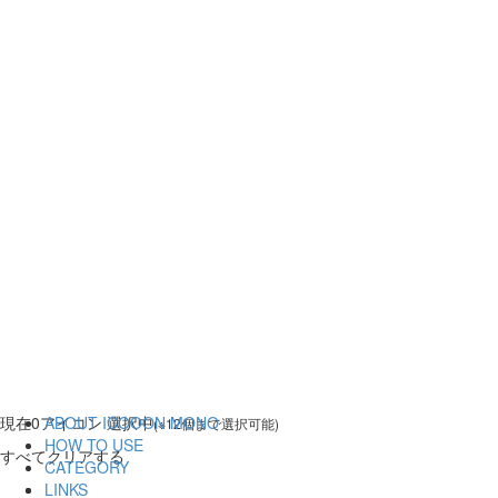
現在
0
アイコン 選択中
ABOUT ICOOON MONO
(※12個まで選択可能)
HOW TO USE
すべてクリアする
CATEGORY
LINKS