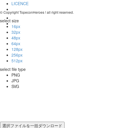
LICENCE
© Copyright TopeconHeroes ! all right reserved.
select size
16px
32px
48px
64px
128px
256px
512px
select file type
PNG
JPG
SVG