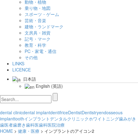
動物・植物
乗り物・地図
スポーツ・ゲーム
芸術・音楽
建物・ランドマーク
文房具・雑貨
記号・マーク
教育・科学
PC・家電・通信
その他
LINKS
LICENCE
日本語
English
(
英語
)
dental clinic
dental implant
dentifrice
Dentist
Dentistry
endosseous
implant
tooth
インプラント
デンタルクリニック
ホワイトニング
歯みがき
歯医者
歯磨き
歯科医
歯科医院
治療
HOME
>
健康・医療
> インプラントのアイコン2