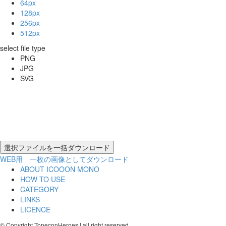
64px
128px
256px
512px
select file type
PNG
JPG
SVG
WEB用 一枚の画像としてダウンロード
ABOUT ICOOON MONO
HOW TO USE
CATEGORY
LINKS
LICENCE
© Copyright TopeconHeroes ! all right reserved.