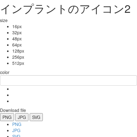
インプラントのアイコン2
size
16px
32px
48px
64px
128px
256px
512px
color
Download file
PNG
JPG
SVG
PNG
JPG
SVG