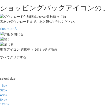
ショッピングバッグアイコンの
素材のダウンロードまで、あと
5
秒お待ちください。
illustrator Ai
現在
アイコン 選択中
(※12個まで選択可能)
すべてクリアする
select size
16px
32px
48px
64px
128px