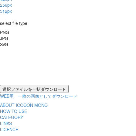
256px
512px
select file type
PNG
JPG
SVG
WEB用 一枚の画像としてダウンロード
ABOUT ICOOON MONO
HOW TO USE
CATEGORY
LINKS
LICENCE