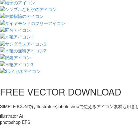
FREE VECTOR DOWNLOAD
SIMPLE ICONではillustratorやphotoshopで使えるアイコン素材も
illustrator Ai
photoshop EPS