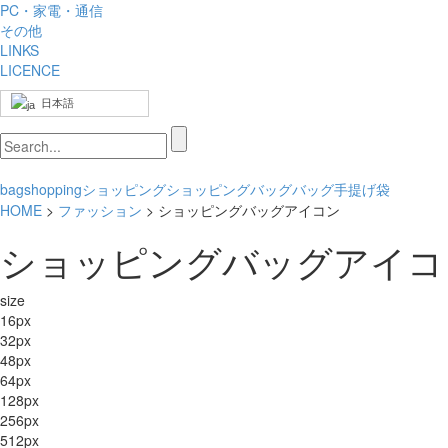
PC・家電・通信
その他
LINKS
LICENCE
日本語
bag
shopping
ショッピング
ショッピングバッグ
バッグ
手提げ
袋
HOME
>
ファッション
> ショッピングバッグアイコン
ショッピングバッグアイコ
size
16px
32px
48px
64px
128px
256px
512px