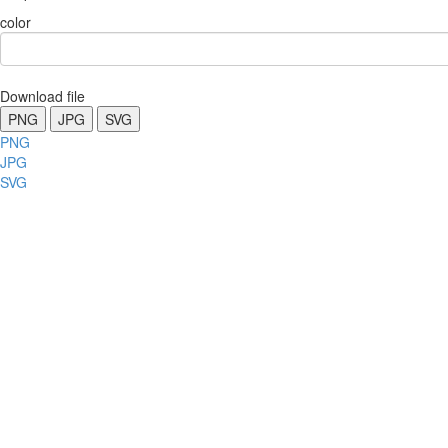
color
Download file
PNG
JPG
SVG
PNG
JPG
SVG