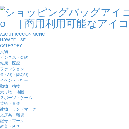
ABOUT ICOOON MONO
HOW TO USE
CATEGORY
人物
ビジネス・金融
健康・医療
ファッション
食べ物・飲み物
イベント・行事
動物・植物
乗り物・地図
スポーツ・ゲーム
芸術・音楽
建物・ランドマーク
文房具・雑貨
記号・マーク
教育・科学