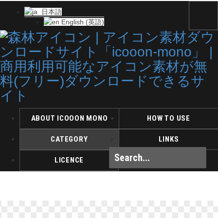
日本語
English
(
英語
)
ABOUT ICOOON MONO
HOW TO USE
CATEGORY
LINKS
LICENCE