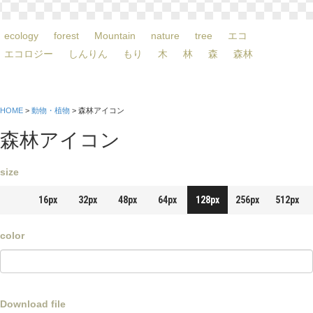
ecology
forest
Mountain
nature
tree
エコ
エコロジー
しんりん
もり
木
林
森
森林
HOME
>
動物・植物
> 森林アイコン
森林アイコン
size
16px
32px
48px
64px
128px
256px
512px
color
Download file