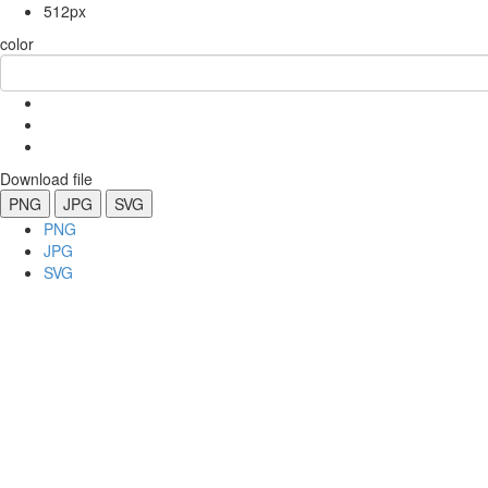
512px
color
Download file
PNG
JPG
SVG
PNG
JPG
SVG