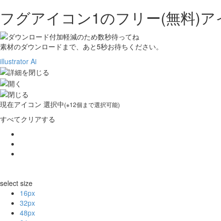
フグアイコン1の
フリー(無料)
素材のダウンロードまで、あと
5
秒お待ちください。
illustrator Ai
現在
アイコン 選択中
(※12個まで選択可能)
すべてクリアする
select size
16px
32px
48px