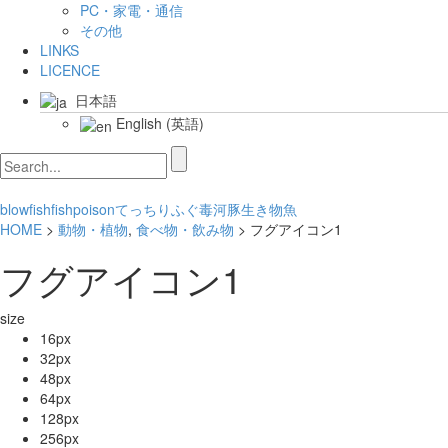
PC・家電・通信
その他
LINKS
LICENCE
日本語
English
(
英語
)
blowfish
fish
poison
てっちり
ふぐ
毒
河豚
生き物
魚
HOME
>
動物・植物
,
食べ物・飲み物
> フグアイコン1
フグアイコン1
size
16px
32px
48px
64px
128px
256px