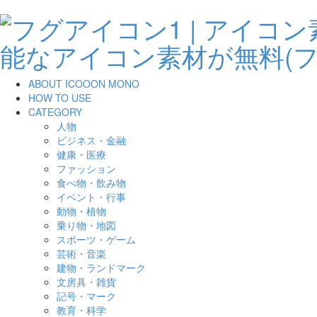
ABOUT ICOOON MONO
HOW TO USE
CATEGORY
人物
ビジネス・金融
健康・医療
ファッション
食べ物・飲み物
イベント・行事
動物・植物
乗り物・地図
スポーツ・ゲーム
芸術・音楽
建物・ランドマーク
文房具・雑貨
記号・マーク
教育・科学