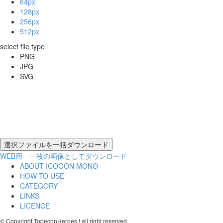
64px
128px
256px
512px
select file type
PNG
JPG
SVG
WEB用 一枚の画像としてダウンロード
ABOUT ICOOON MONO
HOW TO USE
CATEGORY
LINKS
LICENCE
© Copyright TopeconHeroes ! all right reserved.