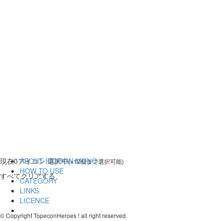
現在
0
アイコン 選択中
ABOUT ICOOON MONO
(※12個まで選択可能)
HOW TO USE
すべてクリアする
CATEGORY
LINKS
LICENCE
© Copyright TopeconHeroes ! all right reserved.