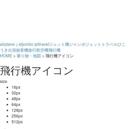
airplane
ｊet
jumbo jet
travel
ジェット機
ジャンボジェット
トラベル
ひこ
うき
出張
旅客機
旅行
航空機
飛行機
HOME
>
乗り物・地図
> 飛行機アイコン
飛行機アイコン
size
16px
32px
48px
64px
128px
256px
512px