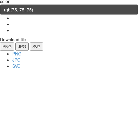
color
Download file
PNG
JPG
SVG
PNG
JPG
SVG