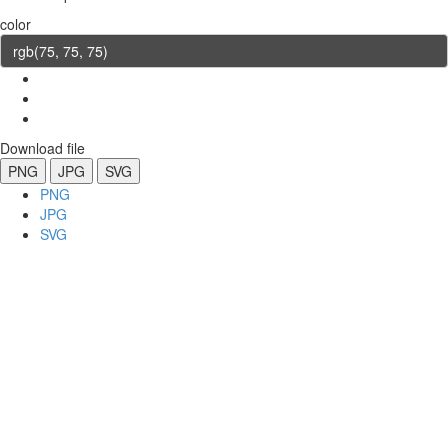
color
Download file
PNG
JPG
SVG
PNG
JPG
SVG