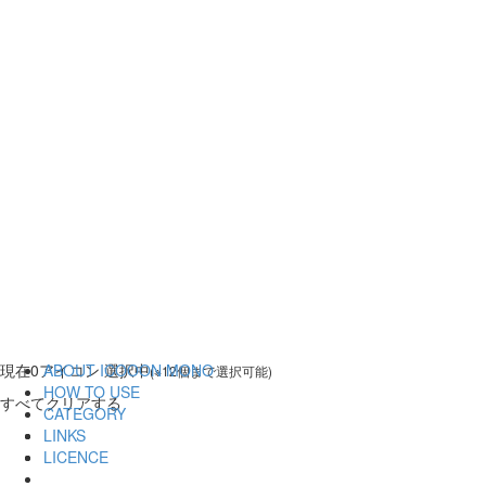
現在
0
アイコン 選択中
ABOUT ICOOON MONO
(※12個まで選択可能)
HOW TO USE
すべてクリアする
CATEGORY
LINKS
LICENCE