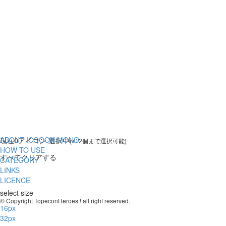
ABOUT ICOOON MONO
現在
0
アイコン 選択中
(※12個まで選択可能)
HOW TO USE
すべてクリアする
CATEGORY
LINKS
LICENCE
select size
© Copyright TopeconHeroes ! all right reserved.
16px
32px