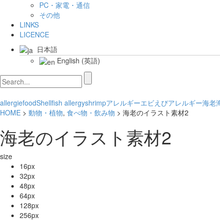
PC・家電・通信
その他
LINKS
LICENCE
日本語
English
(
英語
)
allergie
food
Shellfish allergy
shrimp
アレルギー
エビ
えびアレルギー
海老
HOME
>
動物・植物
,
食べ物・飲み物
> 海老のイラスト素材2
海老のイラスト素材2
size
16px
32px
48px
64px
128px
256px