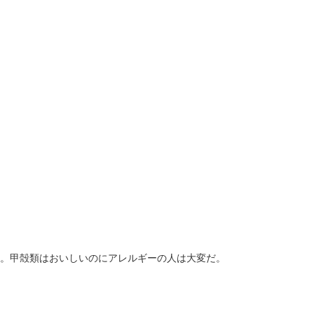
。甲殻類はおいしいのにアレルギーの人は大変だ。