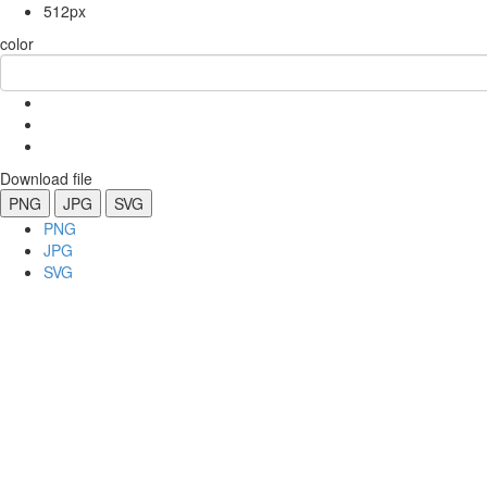
512px
color
Download file
PNG
JPG
SVG
PNG
JPG
SVG