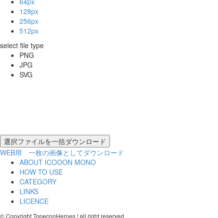
64px
128px
256px
512px
select file type
PNG
JPG
SVG
WEB用 一枚の画像としてダウンロード
ABOUT ICOOON MONO
HOW TO USE
CATEGORY
LINKS
LICENCE
© Copyright TopeconHeroes ! all right reserved.