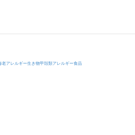
海老アレルギー
生き物
甲殻類アレルギー
食品