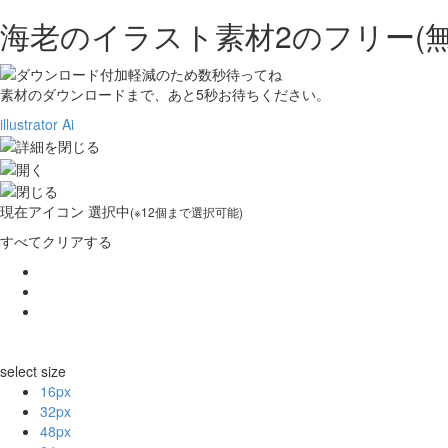
海老のイラスト素材2の
フリー(
素材のダウンロードまで、あと
5
秒お待ちください。
illustrator Ai
現在
アイコン 選択中
(※12個まで選択可能)
すべてクリアする
select size
16px
32px
48px