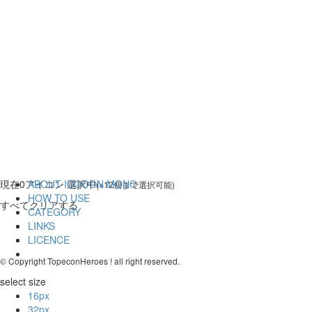
現在
0
アイコン 選択中
ABOUT ICOOON MONO
(※12個まで選択可能)
HOW TO USE
すべてクリアする
CATEGORY
LINKS
LICENCE
© Copyright TopeconHeroes ! all right reserved.
select size
16px
32px