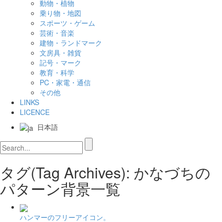
動物・植物
乗り物・地図
スポーツ・ゲーム
芸術・音楽
建物・ランドマーク
文房具・雑貨
記号・マーク
教育・科学
PC・家電・通信
その他
LINKS
LICENCE
日本語
タグ(Tag Archives): かなづちの
パターン背景一覧
ハンマーのフリーアイコン。