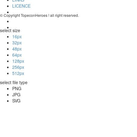
LICENCE
© Copyright TopeconHeroes ! all right reserved.
select size
16px
32px
48px
64px
128px
256px
512px
select file type
PNG
JPG
SVG