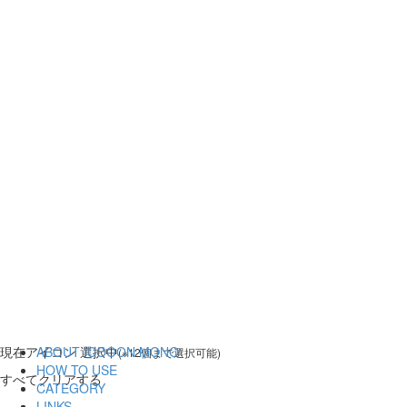
現在
アイコン 選択中
ABOUT ICOOON MONO
(※12個まで選択可能)
HOW TO USE
すべてクリアする
CATEGORY
LINKS