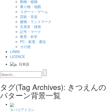
動物・植物
乗り物・地図
スポーツ・ゲーム
芸術・音楽
建物・ランドマーク
文房具・雑貨
記号・マーク
教育・科学
PC・家電・通信
その他
LINKS
LICENCE
日本語
タグ(Tag Archives): きつえんの
パターン背景一覧
タバコアイコン