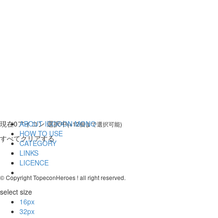
現在
0
アイコン 選択中
ABOUT ICOOON MONO
(※12個まで選択可能)
HOW TO USE
すべてクリアする
CATEGORY
LINKS
LICENCE
© Copyright TopeconHeroes ! all right reserved.
select size
16px
32px