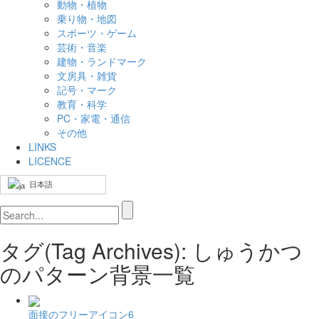
動物・植物
乗り物・地図
スポーツ・ゲーム
芸術・音楽
建物・ランドマーク
文房具・雑貨
記号・マーク
教育・科学
PC・家電・通信
その他
LINKS
LICENCE
日本語
タグ(Tag Archives): しゅうかつ
のパターン背景一覧
面接のフリーアイコン6