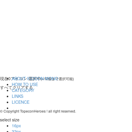
現在
0
アイコン 選択中
ABOUT ICOOON MONO
(※12個まで選択可能)
HOW TO USE
すべてクリアする
CATEGORY
LINKS
LICENCE
© Copyright TopeconHeroes ! all right reserved.
select size
16px
32px