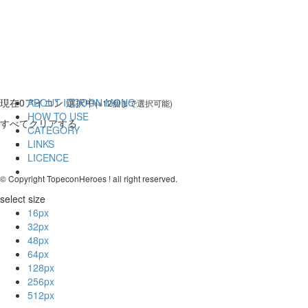
現在
0
アイコン 選択中
ABOUT ICOOON MONO
(※12個まで選択可能)
HOW TO USE
すべてクリアする
CATEGORY
LINKS
LICENCE
© Copyright TopeconHeroes ! all right reserved.
select size
16px
32px
48px
64px
128px
256px
512px