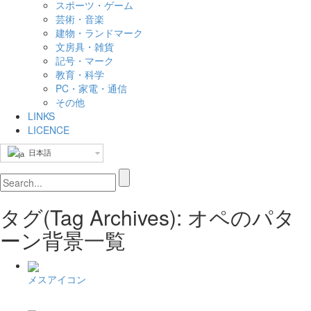
スポーツ・ゲーム
芸術・音楽
建物・ランドマーク
文房具・雑貨
記号・マーク
教育・科学
PC・家電・通信
その他
LINKS
LICENCE
日本語
タグ(Tag Archives): オペのパタ
ーン背景一覧
メスアイコン