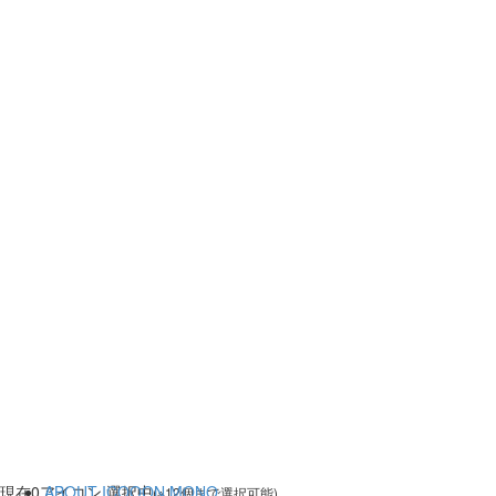
現在
0
アイコン 選択中
ABOUT ICOOON MONO
(※12個まで選択可能)