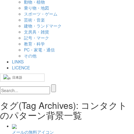
動物・植物
乗り物・地図
スポーツ・ゲーム
芸術・音楽
建物・ランドマーク
文房具・雑貨
記号・マーク
教育・科学
PC・家電・通信
その他
LINKS
LICENCE
日本語
タグ(Tag Archives): コンタクト
のパターン背景一覧
メールの無料アイコン