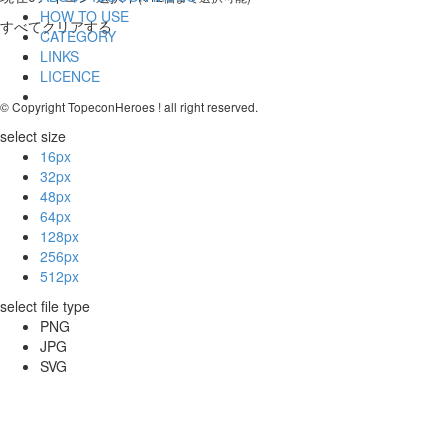
HOW TO USE
すべてクリアする
CATEGORY
LINKS
LICENCE
© Copyright TopeconHeroes ! all right reserved.
select size
16px
32px
48px
64px
128px
256px
512px
select file type
PNG
JPG
SVG